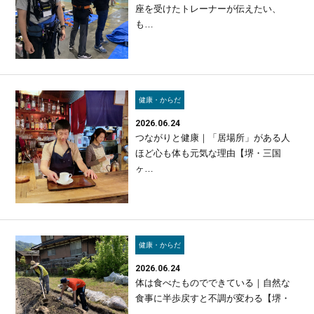
座を受けたトレーナーが伝えたい、
も…
健康・からだ
2026.06.24
つながりと健康｜「居場所」がある人
ほど心も体も元気な理由【堺・三国
ヶ…
健康・からだ
2026.06.24
体は食べたものでできている｜自然な
食事に半歩戻すと不調が変わる【堺・
…