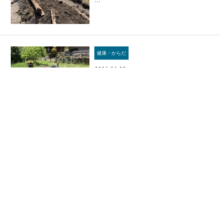
健康・からだ
2026.06.22
畑仕事は最高の運動｜自然の中で動く
と体が整う理由【堺・三国ヶ丘 】
健康・からだ
2026.06.20
本当の健康とは｜自給自足を目指すト
レーナーが考える自然な生き方【堺・
…