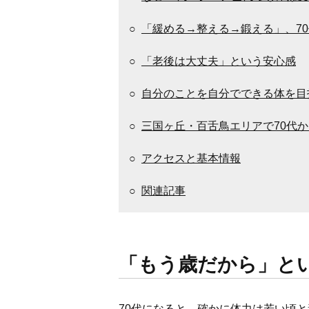
○
「緩める→整える→鍛える」、7
○
「老後は大丈夫」という安心感
○
自分のことを自分でできる体を目
○
三国ヶ丘・百舌鳥エリアで70代
○
アクセスと基本情報
○
関連記事
「もう歳だから」と
70代になると、確かに体力は若い頃