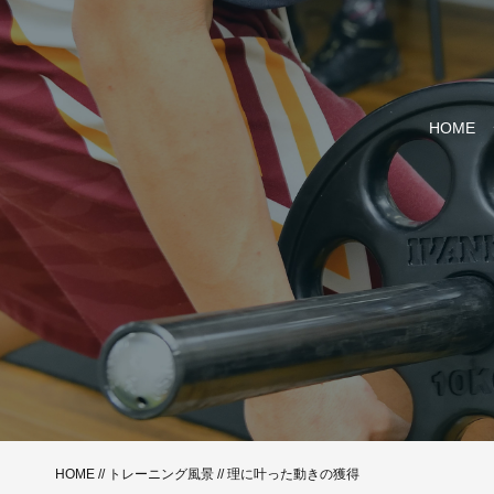
HOME
HOME
//
トレーニング風景
//
理に叶った動きの獲得