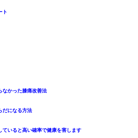
ート
らなかった膝痛改善法
らだになる方法
していると高い確率で健康を害します